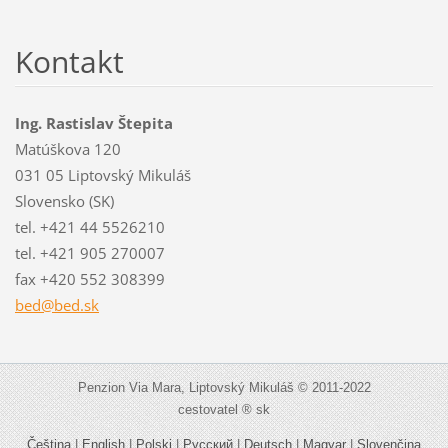
Kontakt
Ing. Rastislav Štepita
Matúškova 120
031 05 Liptovský Mikuláš
Slovensko (SK)
tel. +421 44 5526210
tel. +421 905 270007
fax +420 552 308399
bed@bed.
sk
Penzion Via Mara, Liptovský Mikuláš © 2011-2022
cestovatel ® sk
Čeština
|
English
|
Polski
|
Русский
|
Deutsch
|
Magyar
|
Slovenčina