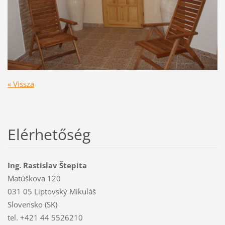
« Vissza
Elérhetőség
Ing. Rastislav Štepita
Matúškova 120
031 05 Liptovský Mikuláš
Slovensko (SK)
tel. +421 44 5526210