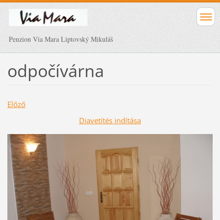
Penzion Via Mara Liptovský Mikuláš
odpočívárna
Előző
Diavetítés indítása